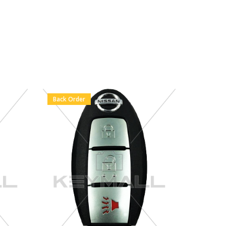
Back Order
En Stock