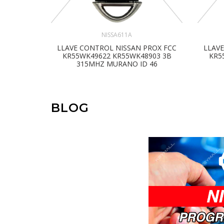
NISSA611A
LLAVE CONTROL NISSAN PROX FCC
LLAV
KR55WK49622 KR55WK48903 3B
KR5
315MHZ MURANO ID 46
BLOG