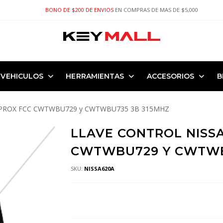
BONO DE $200 DE ENVIOS
EN COMPRAS DE MAS DE $5,000
VEHICULOS
HERRAMIENTAS
ACCESORIOS
B
 PROX FCC CWTWBU729 y CWTWBU735 3B 315MHZ
LLAVE CONTROL NISS
CWTWBU729 Y CWTWB
SKU:
NISSA620A