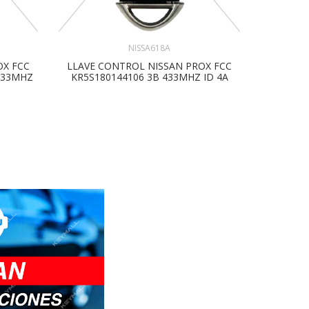
NISSA618A
OX FCC
LLAVE CONTROL NISSAN PROX FCC
LLAVE C
433MHZ
KR5S180144106 3B 433MHZ ID 4A
CWTWB