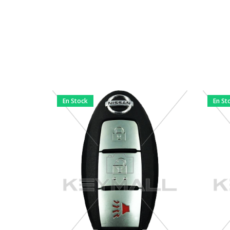
En Stock
En St