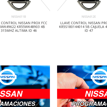
NISSA611B
NISSA612E
E CONTROL NISSAN PROX FCC
LLAVE CONTROL NISSAN PR
5WK49622 KR55WK48903 4B
KR5S180144014 5B CAJUELA 
315MHZ ALTIMA ID 46
ID 47