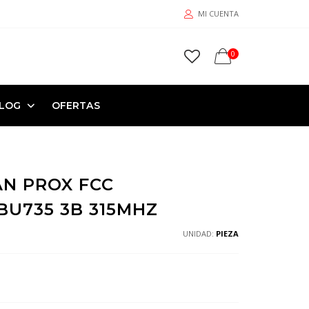
MI CUENTA
0
LOG
OFERTAS
AN PROX FCC
U735 3B 315MHZ
UNIDAD:
PIEZA