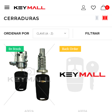
0
CERRADURAS
ORDENAR POR
FILTRAR
En Stock
Back Order
A002A
A003A