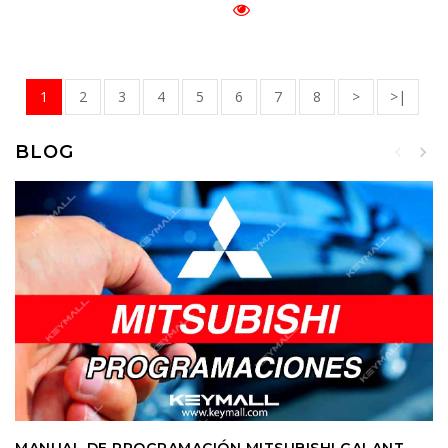
1
2
3
4
5
6
7
8
>
>|
BLOG