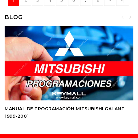
1
2
3
4
5
6
7
8
>
>|
BLOG
MANUAL DE PROGRAMACIÓN MITSUBISHI GALANT
1999-2001