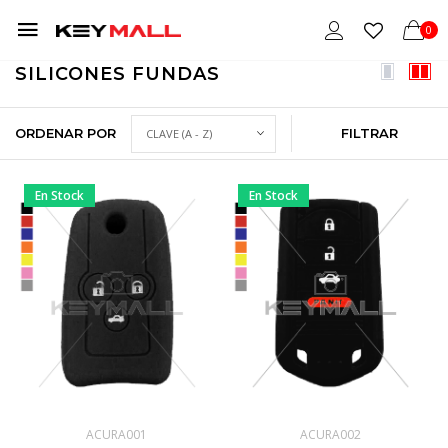
0
SILICONES FUNDAS
ORDENAR POR
FILTRAR
En Stock
En Stock
ACURA001
ACURA002