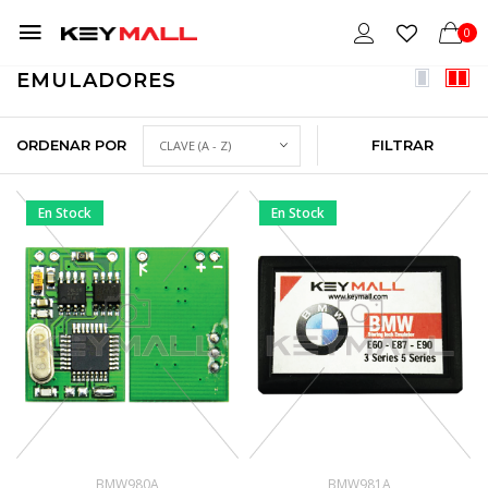
0
EMULADORES
ORDENAR POR
FILTRAR
En Stock
En Stock
BMW980A
BMW981A