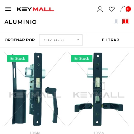
0
ALUMINIO
ORDENAR POR
FILTRAR
En Stock
En Stock
1064A
1065A