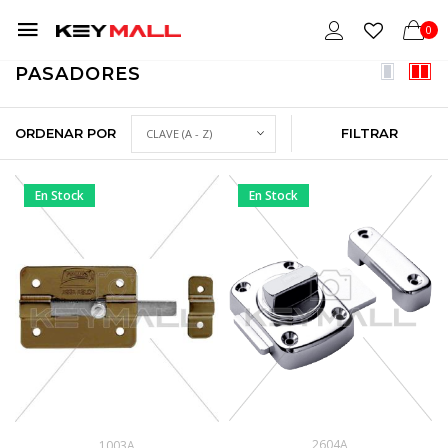
0
PASADORES
ORDENAR POR
FILTRAR
En Stock
En Stock
2604A
1003A