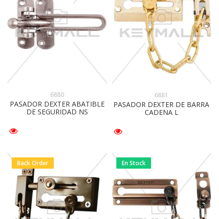
6880
6881
PASADOR DEXTER ABATIBLE
PASADOR DEXTER DE BARRA
DE SEGURIDAD NS
CADENA L
Back Order
En Stock