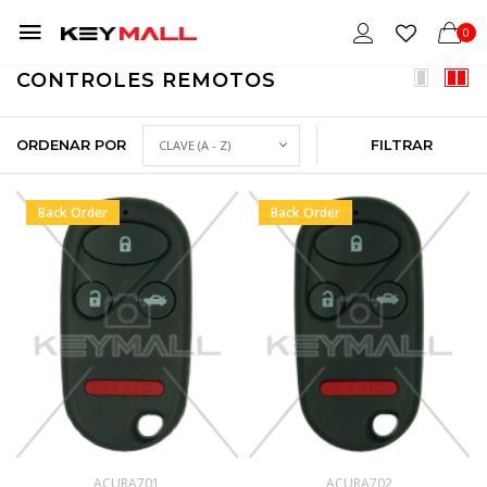
0
CONTROLES REMOTOS
ORDENAR POR
FILTRAR
Back Order
Back Order
ACURA701
ACURA702