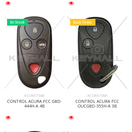
En Stock
Back Order
ACURA704B
ACURA706A
CONTROL ACURA FCC G8D-
CONTROL ACURA FCC
444H-A 4B
OUCG8D-355H-A 3B