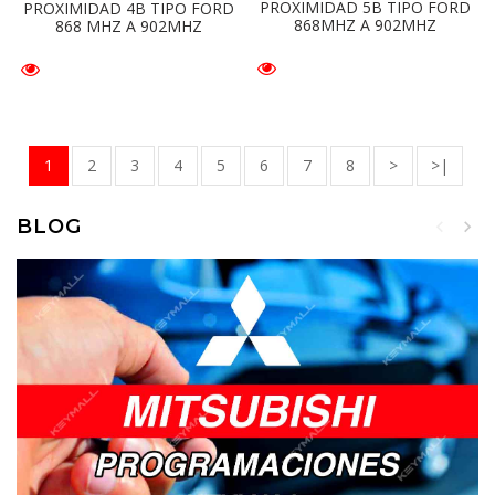
PROXIMIDAD 5B TIPO FORD
PROXIMIDAD 4B TIPO FORD
868MHZ A 902MHZ
868 MHZ A 902MHZ
1
2
3
4
5
6
7
8
>
>|
BLOG