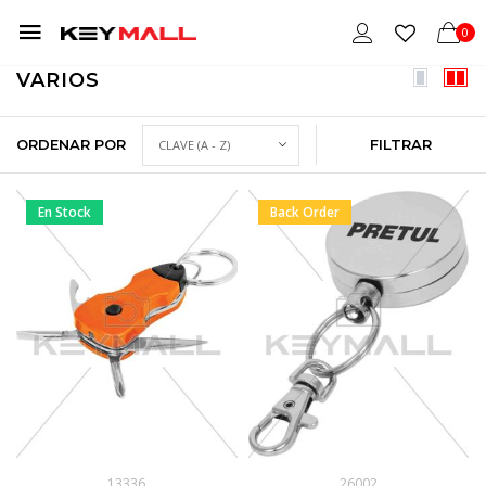
0
VARIOS
ORDENAR POR
FILTRAR
En Stock
Back Order
13336
26002