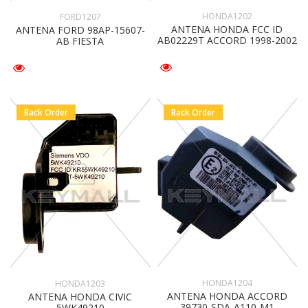
HONDA1202
FORD1207
ANTENA HONDA FCC ID
ANTENA FORD 98AP-15607-
AB02229T ACCORD 1998-2002
AB FIESTA
Back Order
Back Order
HONDA1204
HONDA1203
ANTENA HONDA ACCORD
ANTENA HONDA CIVIC
39730-SDA-A110-M1
5WK49210