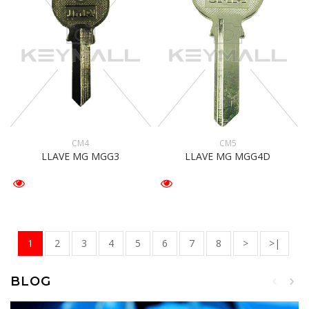
CM4
CM5
LLAVE MG MGG3
LLAVE MG MGG4D
1
2
3
4
5
6
7
8
>
>|
BLOG