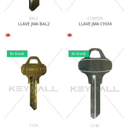
BAL2
C1041DN
LLAVE JMA BAL2
LLAVE JMA CHI34
En Stock
En Stock
C123
C145