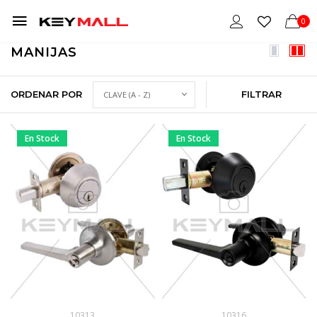
0
MANIJAS
ORDENAR POR
FILTRAR
En Stock
En Stock
10313
10316