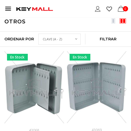
0
OTROS
ORDENAR POR
FILTRAR
En Stock
En Stock
43069
43068