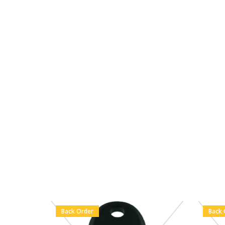
Back Order
Back 