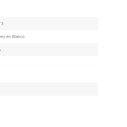
T3
ves en Blanco
A