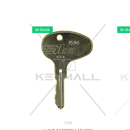
En Stock
En St
1596